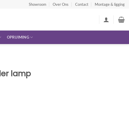
Showroom
Over Ons
Contact
Montage & ligging
OPRUIMING
der lamp
elijke
idige
js
9.95.