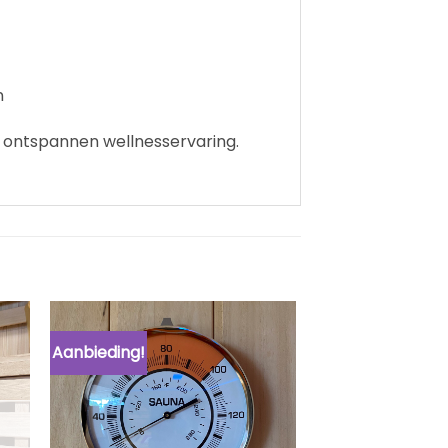
n
en ontspannen wellnesservaring.
Aanbieding!