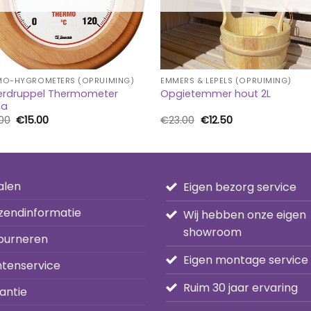
MO-HYGROMETERS (OPRUIMING)
EMMERS & LEPELS (OPRUIMING)
rdruppel Thermometer
Opgietemmer hout 2L
na
Oorspronkelijke
Huidige
Oorspronkelijke
Huidige
00
€
15.00
€
23.00
€
12.50
prijs
prijs
prijs
prijs
was:
is:
was:
is:
€29.00.
€15.00.
€23.00.
€12.50.
alen
Eigen bezorg service
zendinformatie
Wij hebben onze eigen
showroom
ourneren
Eigen montage service
ntenservice
Ruim 30 jaar ervaring
antie