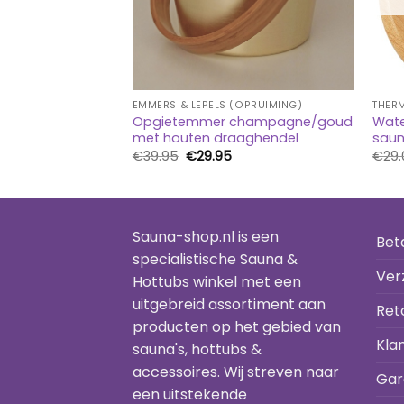
ERS (OPRUIMING)
EMMERS & LEPELS (OPRUIMING)
THER
Opgietemmer champagne/goud
Wate
ygrometer sauna
met houten draaghendel
sau
kelijke
uidige
Oorspronkelijke
Huidige
€
39.95
€
29.95
€
29.
ijs
prijs
prijs
was:
is:
5.00.
€39.95.
€29.95.
Sauna-shop.nl is een
Bet
specialistische Sauna &
Ver
Hottubs winkel met een
uitgebreid assortiment aan
Ret
producten op het gebied van
Kla
sauna's, hottubs &
accessoires. Wij streven naar
Gar
een uitstekende