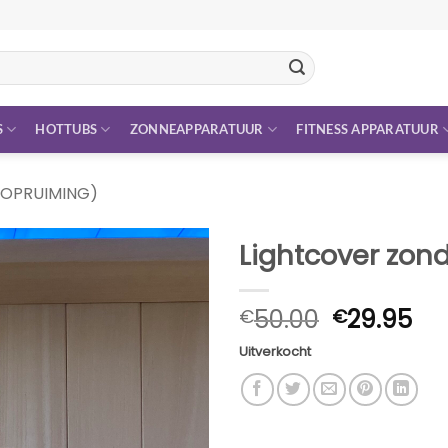
S
HOTTUBS
ZONNEAPPARATUUR
FITNESS APPARATUUR
(OPRUIMING)
Lightcover zon
Oorspronk
Hu
50.00
29.95
€
€
prijs
pri
Uitverkocht
was:
is:
€50.00.
€2