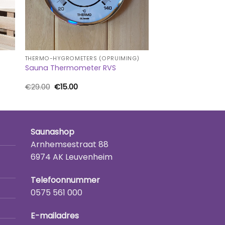
THERMO-HYGROMETERS (OPRUIMING)
Sauna Thermometer RVS
Oorspronkelijke
Huidige
€
29.00
€
15.00
prijs
prijs
was:
is:
€29.00.
€15.00.
Saunashop
Arnhemsestraat 88
6974 AK Leuvenheim
Telefoonnummer
0575 561 000
E-mailadres