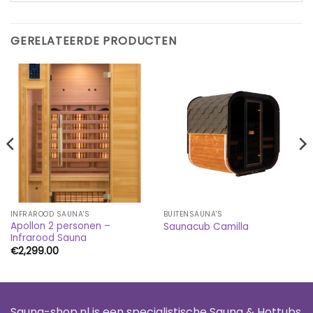
GERELATEERDE PRODUCTEN
INFRAROOD SAUNA'S
BUITENSAUNA'S
Apollon 2 personen –
Saunacub Camilla
Infrarood Sauna
se:
€
2,299.00
00
00
Sauna-shop.nl is een specialistische Sauna & Hottubs