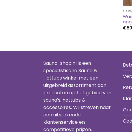
CADE
War
opgi
€
59
Sauna-shop.nl is een
Bet
specialistische Sauna &
Ver
Hottubs winkel met een
uitgebreid assortiment aan
Ret
producten op het gebied van
Kla
sauna's, hottubs &
accessoires. Wij streven naar
Gar
een uitstekende
Cad
klantenservice en
competitieve prijzen.