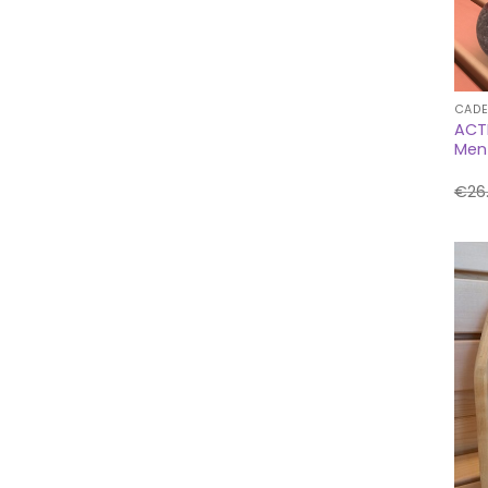
CADE
ACTI
Ment
€
26