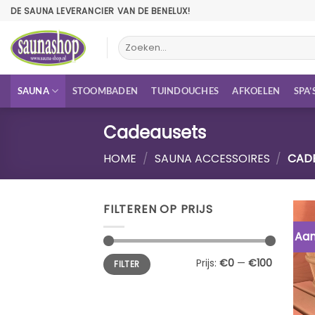
Ga
DE SAUNA LEVERANCIER VAN DE BENELUX!
naar
inhoud
Zoeken
naar:
SAUNA
STOOMBADEN
TUINDOUCHES
AFKOELEN
SPA’
Cadeausets
HOME
/
SAUNA ACCESSOIRES
/
CADE
FILTEREN OP PRIJS
Aan
Min.
Max.
Prijs:
€0
—
€100
FILTER
prijs
prijs