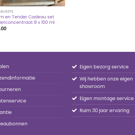
AUSETS
m en Tender Cadeau set
etconcentraat 8 x 100 ml
.00
alen
Eigen bezorg service
zendinformatie
Wij hebben onze eigen
showroom
ourneren
Eigen montage service
ntenservice
Ruim 30 jaar ervaring
antie
eaubonnen