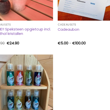
AUSETS
CADEAUSETS
E!! Speksteen opgietcup incl.
Cadeaubon
hol kristallen
Oorspronkelijke
Huidige
Prijsklasse:
.90
€
24.90
€
5.00
-
€
100.00
prijs
prijs
€5.00
was:
is:
tot
€26.90.
€24.90.
€100.00