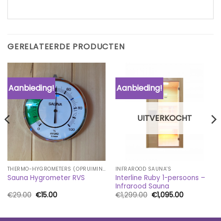
GERELATEERDE PRODUCTEN
Aanbieding!
Aanbieding!
UITVERKOCHT
THERMO-HYGROMETERS (OPRUIMING)
INFRAROOD SAUNA'S
Interline Ruby 1-persoons –
Sauna Hygrometer RVS
Infrarood Sauna
Oorspronkelijke
Huidige
Oorspronkelijke
Huidige
€
29.00
€
15.00
€
1,299.00
€
1,095.00
prijs
prijs
prijs
prijs
was:
is:
was:
is:
€29.00.
€15.00.
€1,299.00.
€1,095.00.