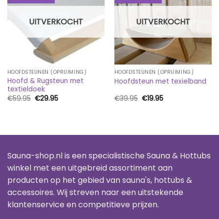
UITVERKOCHT
UITVERKOCHT
HOOFDSTEUNEN (OPRUIMING)
HOOFDSTEUNEN (OPRUIMING)
Hoofd & Rugsteun met
Hoofdsteun met texielband
textieldoek
Oorspronkelijke
Huidige
Oorspronkelijke
Huidige
€
59.95
€
29.95
€
39.95
€
19.95
prijs
prijs
prijs
prijs
was:
is:
was:
is:
€59.95.
€29.95.
€39.95.
€19.95.
Sauna-shop.nl is een specialistische Sauna & Hottubs
winkel met een uitgebreid assortiment aan
producten op het gebied van sauna's, hottubs &
accessoires. Wij streven naar een uitstekende
klantenservice en competitieve prijzen.