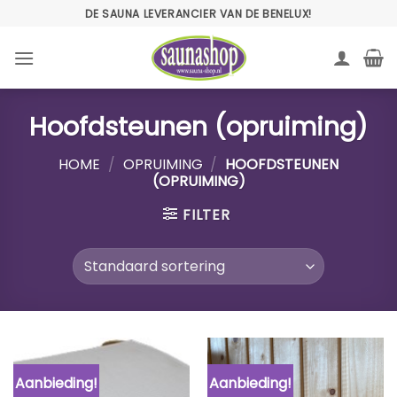
Ga
DE SAUNA LEVERANCIER VAN DE BENELUX!
naar
inhoud
Hoofdsteunen (opruiming)
HOME
/
OPRUIMING
/
HOOFDSTEUNEN
(OPRUIMING)
FILTER
Aanbieding!
Aanbieding!