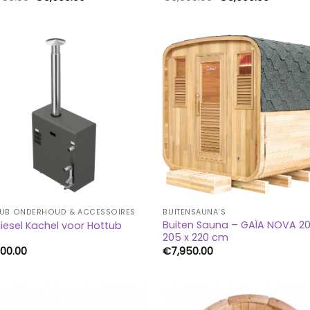
prijs
prijs
prijs
prijs
was:
is:
was:
is:
€6,650.00.
€5,690.00.
€6,690.00.
€5,690.
UB ONDERHOUD & ACCESSOIRES
BUITENSAUNA'S
Buiten Sauna – GAÏA NOVA 20
iesel Kachel voor Hottub
205 x 220 cm
300.00
€
7,950.00