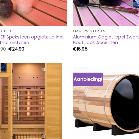
AUSETS
EMMERS & LEPELS
E!! Speksteen opgietcup incl.
Aluminium Opgiet lepel Zwar
hol kristallen
Hout Look Accenten
Oorspronkelijke
Huidige
.90
€
24.90
€
16.95
prijs
prijs
was:
is:
€26.90.
€24.90.
Aanbieding!