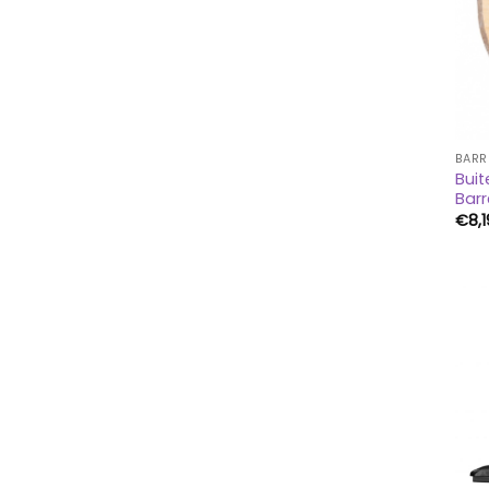
BARR
Bui
Bar
€
8,