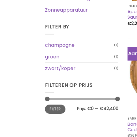
INFR
Zonneapparatuur
Apol
Sau
€
2,
FILTER BY
champagne
(1)
Aan
groen
(1)
zwart/koper
(1)
FILTEREN OP PRIJS
Min.
Max.
Prijs:
€0
—
€42,400
FILTER
prijs
prijs
BARR
Barr
Ced
€
6,