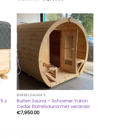
prijs
prijs
was:
is:
00.
€8,990.00.
€8,090.00.
BARRELSAUNA'S
5 x
Buiten Sauna – Schoener Yukon
Cedar Barrelsauna met veranda
€
7,950.00