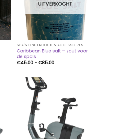
UITVERKOCHT
SPA'S ONDERHOUD & ACCESSOIRES
Caribbean Blue salt – zout voor
de spa’s
Prijsklasse:
€
45.00
-
€
85.00
€45.00
tot
€85.00