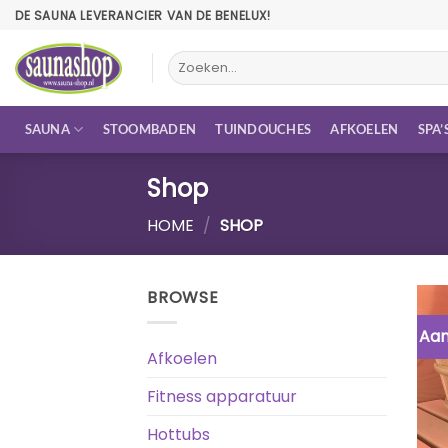
Ga
DE SAUNA LEVERANCIER VAN DE BENELUX!
naar
inhoud
Zoeken
naar:
SAUNA
STOOMBADEN
TUINDOUCHES
AFKOELEN
SPA’
Shop
HOME
/
SHOP
BROWSE
Aan
Afkoelen
Fitness apparatuur
Hottubs