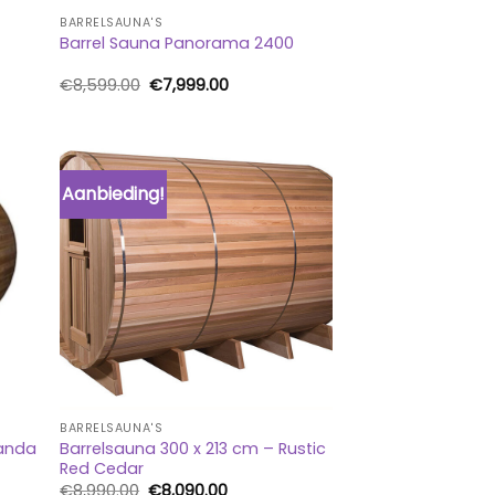
BARRELSAUNA'S
Barrel Sauna Panorama 2400
Oorspronkelijke
Huidige
€
8,599.00
€
7,999.00
prijs
prijs
was:
is:
0.
€8,599.00.
€7,999.00.
Aanbieding!
BARRELSAUNA'S
randa
Barrelsauna 300 x 213 cm – Rustic
Red Cedar
Oorspronkelijke
Huidige
€
8,990.00
€
8,090.00