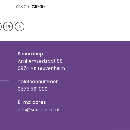
Oorspronkelijke
Huidige
€
18.00
€
10.00
prijs
prijs
was:
is:
€18.00.
€10.00.
16
Saunashop
Arnhemsestraat 88
6974 AK Leuvenheim
Telefoonnummer
0575 561 000
E-mailadres
info@suncenter.nl