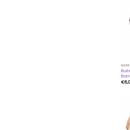
BARR
Bui
Barr
€
6,