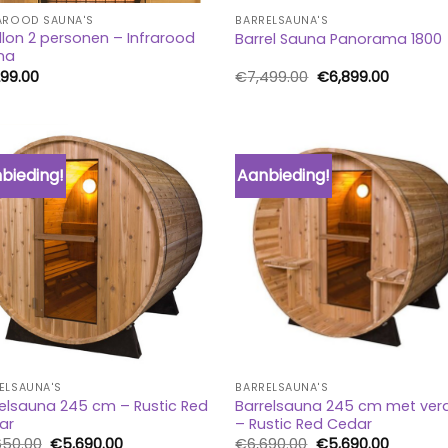
AROOD SAUNA'S
BARRELSAUNA'S
lon 2 personen – Infrarood
Barrel Sauna Panorama 1800
na
Oorspronkelijke
Huidige
299.00
€
7,499.00
€
6,899.00
prijs
prijs
was:
is:
€7,499.00.
€6,899.0
bieding!
Aanbieding!
ELSAUNA'S
BARRELSAUNA'S
elsauna 245 cm – Rustic Red
Barrelsauna 245 cm met ve
ar
– Rustic Red Cedar
Oorspronkelijke
Huidige
Oorspronkelijke
Huidige
650.00
€
5,690.00
€
6,690.00
€
5,690.00