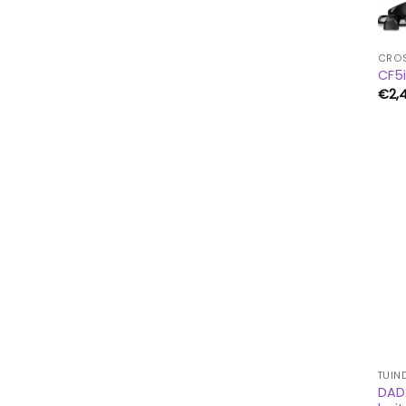
CROS
CF5i
€
2,
TUI
DAD