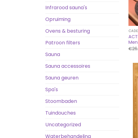
Infrarood sauna's
Opruiming
Ovens & besturing
CADE
ACTI
Patroon filters
Ment
€
26
Sauna
Sauna accessoires
Sauna geuren
Spa's
Stoombaden
Tuindouches
Uncategorized
Waterbehandeling