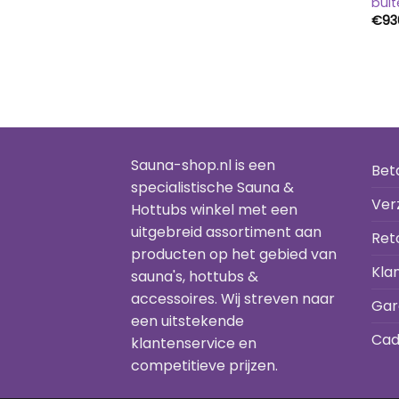
bui
€
93
Sauna-shop.nl is een
Bet
specialistische Sauna &
Ver
Hottubs winkel met een
uitgebreid assortiment aan
Ret
producten op het gebied van
Kla
sauna's, hottubs &
accessoires. Wij streven naar
Gar
een uitstekende
Cad
klantenservice en
competitieve prijzen.