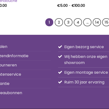
tendouche
Prijsklasse:
0.00
€
5.00
-
€
100.00
€5.00
tot
€100.00
1
2
3
4
…
14
15
alen
Eigen bezorg service
zendinformatie
Wij hebben onze eigen
showroom
ourneren
Eigen montage service
ntenservice
Ruim 30 jaar ervaring
antie
eaubonnen