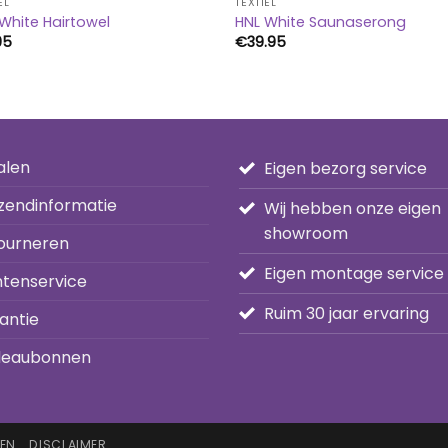
EL
TEXTIEL
White Hairtowel
HNL White Saunaserong
95
€
39.95
alen
Eigen bezorg service
zendinformatie
Wij hebben onze eigen
showroom
ourneren
Eigen montage service
ntenservice
Ruim 30 jaar ervaring
antie
eaubonnen
EN
DISCLAIMER