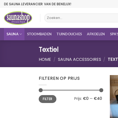
Ga
DE SAUNA LEVERANCIER VAN DE BENELUX!
naar
inhoud
Zoeken
naar:
SAUNA
STOOMBADEN
TUINDOUCHES
AFKOELEN
SPA’
Textiel
HOME
/
SAUNA ACCESSOIRES
/
TEXT
FILTEREN OP PRIJS
Min.
Max.
Prijs:
€0
—
€40
FILTER
prijs
prijs