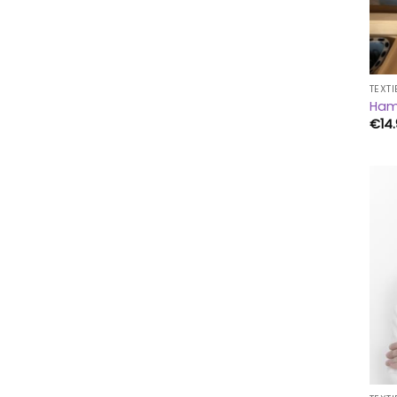
TEXTI
Ham
€
14