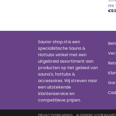
TEXTI
HNL 
€
9.
Sauna-shop.nl is een
Bet
specialistische Sauna &
Ver
Hottubs winkel met een
uitgebreid assortiment aan
Ret
producten op het gebied van
Kla
sauna's, hottubs &
accessoires. Wij streven naar
Gar
een uitstekende
Cad
klantenservice en
competitieve prijzen.
PRIVACYVERKLARING
ALGEMENE VOORWAARD