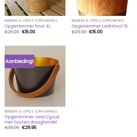
EMMERS & LEPELS (OPRUIMING)
EMMERS & LEPELS (OPRUIMING)
Opgietemmer hout 4L
Opgietemmer Larikshout 5L
Oorspronkelijke
Huidige
Oorspronkelijke
Huidige
€
25.00
€
15.00
€
29.00
€
15.00
prijs
prijs
prijs
prijs
was:
is:
was:
is:
€25.00.
€15.00.
€29.00.
€15.00.
Aanbieding!
EMMERS & LEPELS (OPRUIMING)
Opgietemmer zwart/goud
met houten draaghendel
Oorspronkelijke
Huidige
€
39.95
€
29.95
prijs
prijs
was:
is: