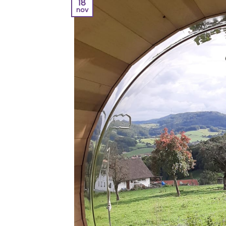
18
nov