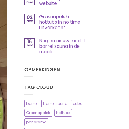
mei
website
2021
Geen
reacties
Grasnapolski
02
op
Bestellingen
dec
hottubs in no time
via
uitverkocht
de
website
Geen
reacties
Nog en nieuw model
18
op
Grasnapolski
nov
barrel sauna in de
hottubs
maak
in
no
Geen
time
reacties
uitverkocht
op
OPMERKINGEN
Nog
en
nieuw
model
barrel
TAG CLOUD
sauna
in
de
maak
barrel
barrel sauna
cube
Grasnapolski
hottubs
panorama