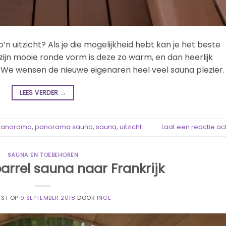
o’n uitzicht? Als je die mogelijkheid hebt kan je het beste
jn mooie ronde vorm is deze zo warm, en dan heerlijk
 We wensen de nieuwe eigenaren heel veel sauna plezier.
LEES VERDER
→
panorama
,
panorama sauna
,
sauna
,
uitzicht
Laat een reactie ac
SAUNA EN TOEBEHOREN
rrel sauna naar Frankrijk
TST OP
9 SEPTEMBER 2018
DOOR
INGE