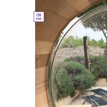
09
sep