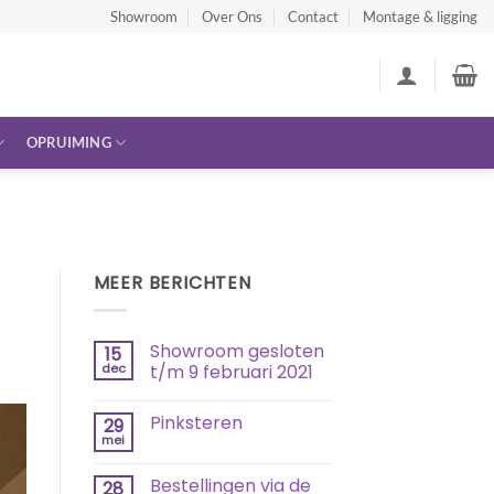
Showroom
Over Ons
Contact
Montage & ligging
OPRUIMING
MEER BERICHTEN
Showroom gesloten
15
dec
t/m 9 februari 2021
Geen
reacties
Pinksteren
29
op
Showroom
mei
Geen
gesloten
reacties
t/m
op
9
Bestellingen via de
28
Pinksteren
februari