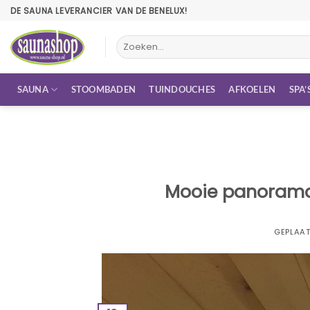
Ga
DE SAUNA LEVERANCIER VAN DE BENELUX!
naar
inhoud
Zoeken
naar:
SAUNA
STOOMBADEN
TUINDOUCHES
AFKOELEN
SPA’
Mooie panorama 
GEPLAA