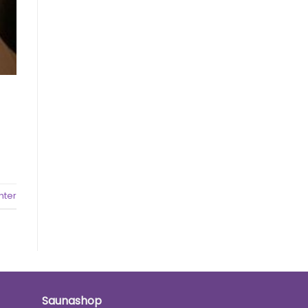
hter
Saunashop