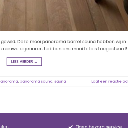
pa gewild. Deze mooi panorama barrel sauna hebben wij in
n nieuwe eigenaren hebben ons mooi foto’s toegestuurd!
LEES VERDER
→
panorama
,
panorama sauna
,
sauna
Laat een reactie ac
alen
Eigen bezorg service