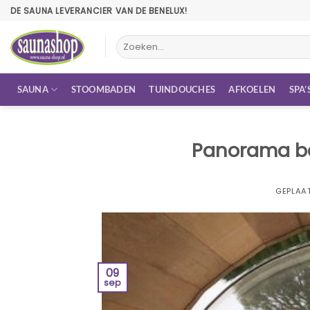
Ga
DE SAUNA LEVERANCIER VAN DE BENELUX!
naar
inhoud
Zoeken
naar:
SAUNA
STOOMBADEN
TUINDOUCHES
AFKOELEN
SPA’
Panorama bar
GEPLAA
09
sep