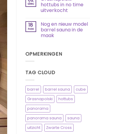
Bestellingen
dec
hottubs in no time
via
uitverkocht
de
website
Geen
reacties
Nog en nieuw model
18
op
Grasnapolski
nov
barrel sauna in de
hottubs
maak
in
no
Geen
time
reacties
uitverkocht
op
OPMERKINGEN
Nog
en
nieuw
model
barrel
TAG CLOUD
sauna
in
de
maak
barrel
barrel sauna
cube
Grasnapolski
hottubs
panorama
panorama sauna
sauna
uitzicht
Zwarte Cross