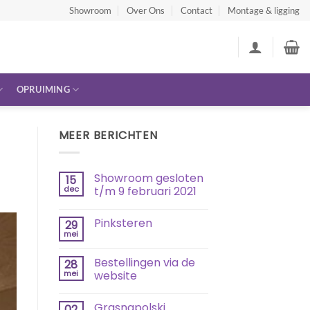
Showroom
Over Ons
Contact
Montage & ligging
OPRUIMING
MEER BERICHTEN
Showroom gesloten
15
dec
t/m 9 februari 2021
Geen
reacties
Pinksteren
29
op
Showroom
mei
Geen
gesloten
reacties
t/m
op
9
Bestellingen via de
28
Pinksteren
februari
mei
website
2021
Geen
reacties
Grasnapolski
02
op