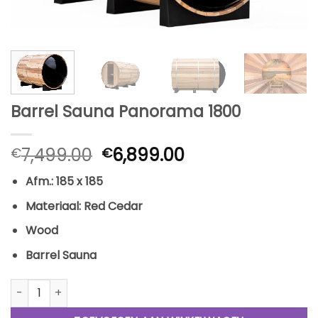
Barrel Sauna Panorama 1800
Oorspronkelijke
Huidige
7,499.00
6,899.00
€
€
prijs
prijs
Afm.: 185 x 185
was:
is:
€7,499.00.
€6,899.00.
Materiaal: Red Cedar
Wood
Barrel Sauna
Barrel Sauna Panorama 1800 aantal