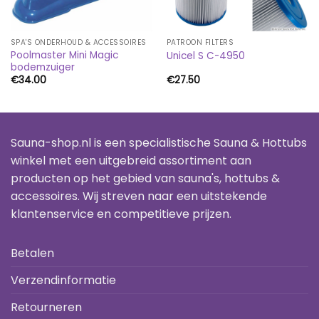
SPA'S ONDERHOUD & ACCESSOIRES
PATROON FILTERS
Poolmaster Mini Magic
Unicel S C-4950
bodemzuiger
€
34.00
€
27.50
Sauna-shop.nl is een specialistische Sauna & Hottubs
winkel met een uitgebreid assortiment aan
producten op het gebied van sauna's, hottubs &
accessoires. Wij streven naar een uitstekende
klantenservice en competitieve prijzen.
Betalen
Verzendinformatie
Retourneren