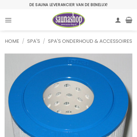
Ga
DE SAUNA LEVERANCIER VAN DE BENELUX!
naar
inhoud
HOME
/
SPA'S
/
SPA'S ONDERHOUD & ACCESSOIRES