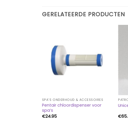
GERELATEERDE PRODUCTEN
SPA'S ONDERHOUD & ACCESSOIRES
PATRO
Pentair chloordispenser voor
lter Patroon
Unic
spa’s
€
24.95
€
65