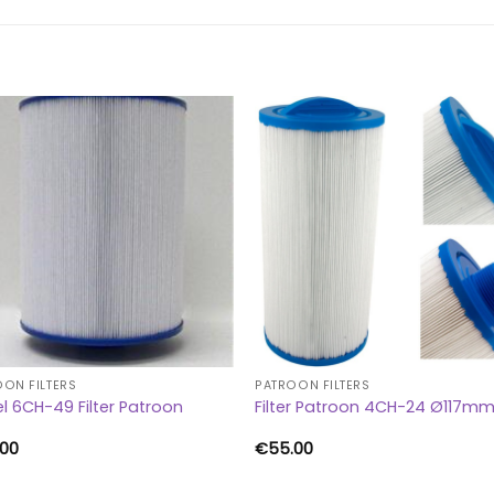
ON FILTERS
PATROON FILTERS
el 6CH-49 Filter Patroon
Filter Patroon 4CH-24 Ø117m
.00
€
55.00