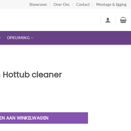
Showroom
Over Ons
Contact
Montage & ligging
OPRUIMING
n Hottub cleaner
er aantal
EN AAN WINKELWAGEN