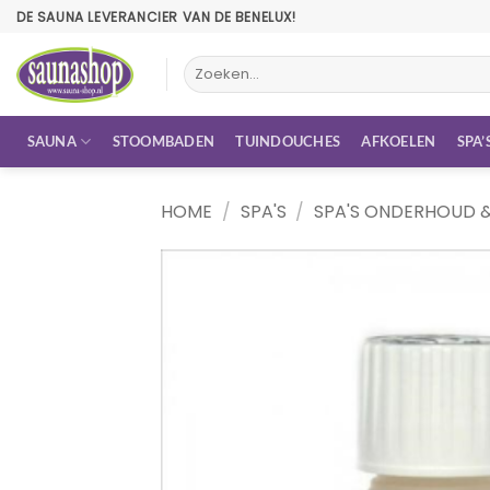
Ga
DE SAUNA LEVERANCIER VAN DE BENELUX!
naar
inhoud
Zoeken
naar:
SAUNA
STOOMBADEN
TUINDOUCHES
AFKOELEN
SPA’
HOME
/
SPA'S
/
SPA'S ONDERHOUD 