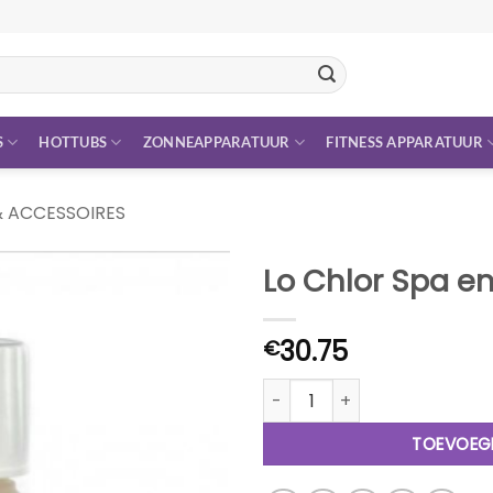
S
HOTTUBS
ZONNEAPPARATUUR
FITNESS APPARATUUR
& ACCESSOIRES
Lo Chlor Spa e
30.75
€
Lo Chlor Spa en Hottub clean
TOEVOEG