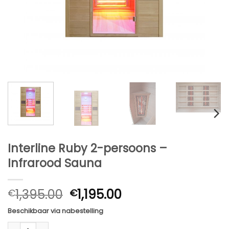
Interline Ruby 2-persoons –
Infrarood Sauna
Oorspronkelijke
Huidige
1,395.00
1,195.00
€
€
prijs
prijs
Beschikbaar via nabestelling
was:
is:
Interline Ruby 2-persoons - Infrarood Sauna aantal