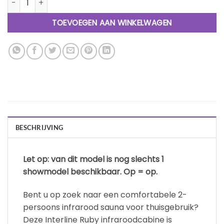
€1,395.00.
€1,195.00.
TOEVOEGEN AAN WINKELWAGEN
BESCHRIJVING
Let op: van dit model is nog slechts 1
showmodel beschikbaar. Op = op.
Bent u op zoek naar een comfortabele 2-
persoons infrarood sauna voor thuisgebruik?
Deze Interline Ruby infraroodcabine is