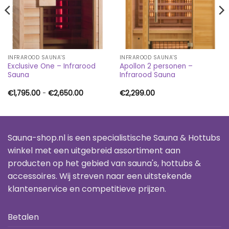
INFRAROOD SAUNA'S
INFRAROOD SAUNA'S
Exclusive One – Infrarood
Apollon 2 personen –
Sauna
Infrarood Sauna
se:
Prijsklasse:
€
1,795.00
-
€
2,650.00
€
2,299.00
00
€1,795.00
tot
00
€2,650.00
Sauna-shop.nl is een specialistische Sauna & Hottubs
winkel met een uitgebreid assortiment aan
producten op het gebied van sauna's, hottubs &
accessoires. Wij streven naar een uitstekende
klantenservice en competitieve prijzen.
Betalen