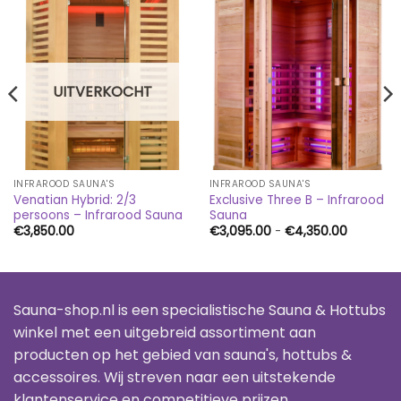
UITVERKOCHT
INFRAROOD SAUNA'S
INFRAROOD SAUNA'S
Venatian Hybrid: 2/3
Exclusive Three B – Infrarood
persoons – Infrarood Sauna
Sauna
Prijsklass
€
3,850.00
€
3,095.00
-
€
4,350.00
€3,095.
tot
€4,350.
Sauna-shop.nl is een specialistische Sauna & Hottubs
winkel met een uitgebreid assortiment aan
producten op het gebied van sauna's, hottubs &
accessoires. Wij streven naar een uitstekende
klantenservice en competitieve prijzen.