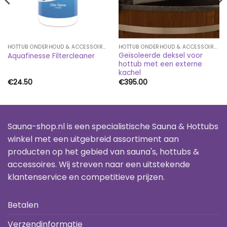
HOTTUB ONDERHOUD & ACCESSOIRES
HOTTUB ONDERHOUD & ACCESSOIRES
Geïsoleerde deksel voor
Aquafinesse Filtercleaner
hottub met een externe
kachel
€
24.50
€
395.00
Sauna-shop.nl is een specialistische Sauna & Hottubs
winkel met een uitgebreid assortiment aan
producten op het gebied van sauna's, hottubs &
accessoires. Wij streven naar een uitstekende
klantenservice en competitieve prijzen.
Betalen
Verzendinformatie