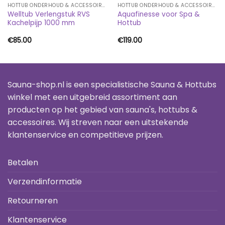
HOTTUB ONDERHOUD & ACCESSOIRES
HOTTUB ONDERHOUD & ACCESSOIRES
Welltub Verlengstuk RVS
Aquafinesse voor Spa &
Kachelpijp 1000 mm
Hottub
€
85.00
€
119.00
Sauna-shop.nl is een specialistische Sauna & Hottubs
winkel met een uitgebreid assortiment aan
producten op het gebied van sauna's, hottubs &
accessoires. Wij streven naar een uitstekende
klantenservice en competitieve prijzen.
Betalen
Verzendinformatie
Retourneren
Klantenservice