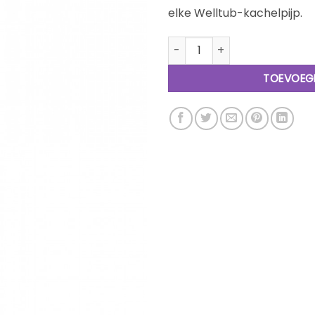
elke Welltub-kachelpijp.
Welltub Aluminium Kachelpij
TOEVOEG