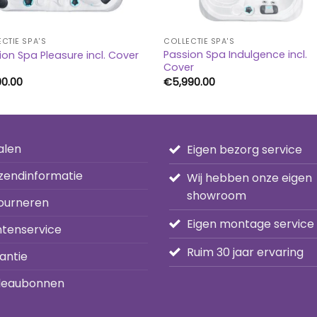
CTIE SPA'S
COLLECTIE SPA'S
Passion Spa Indulgence incl.
ion Spa Pleasure incl. Cover
Cover
90.00
€
5,990.00
alen
Eigen bezorg service
zendinformatie
Wij hebben onze eigen
showroom
ourneren
Eigen montage service
ntenservice
Ruim 30 jaar ervaring
antie
eaubonnen