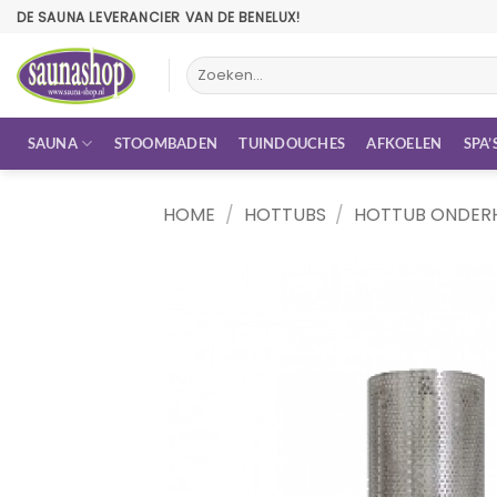
Ga
DE SAUNA LEVERANCIER VAN DE BENELUX!
naar
inhoud
Zoeken
naar:
SAUNA
STOOMBADEN
TUINDOUCHES
AFKOELEN
SPA’
HOME
/
HOTTUBS
/
HOTTUB ONDER