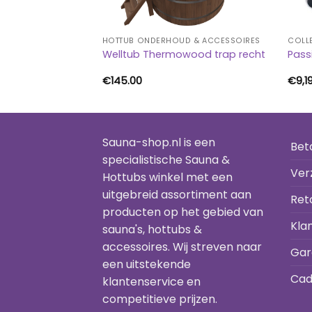
D & ACCESSOIRES
HOTTUB ONDERHOUD & ACCESSOIRES
COLLE
r Spa & Hottub
Welltub Thermowood trap recht
Pass
€
145.00
€
9,1
Sauna-shop.nl is een
Bet
specialistische Sauna &
Ver
Hottubs winkel met een
uitgebreid assortiment aan
Ret
producten op het gebied van
Kla
sauna's, hottubs &
accessoires. Wij streven naar
Gar
een uitstekende
Cad
klantenservice en
competitieve prijzen.