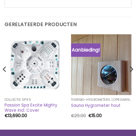
GERELATEERDE PRODUCTEN
Aanbieding!
COLLECTIE SPA'S
THERMO-HYGROMETERS (OPRUIMING)
Passion Spa Excite Mighty
Sauna Hygrometer hout
Wave incl. Cover
Oorspronkelijke
Huidige
€
13,690.00
€
29.00
€
15.00
prijs
prijs
was:
is:
€29.00.
€15.00.