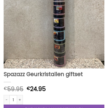
Spazazz Geurkristallen giftset
Oorspronkelijke
Huidige
59.95
24.95
€
€
prijs
prijs
Spazazz Geurkristallen giftset aantal
was:
is:
€59.95.
€24.95.