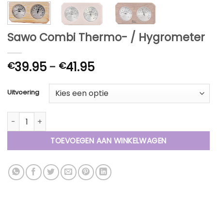
Sawo Combi Thermo- / Hygrometer
Prijsklasse:
39.95
-
41.95
€
€
€39.95
tot
Uitvoering
€41.95
Sawo Combi Thermo- / Hygrometer aantal
TOEVOEGEN AAN WINKELWAGEN