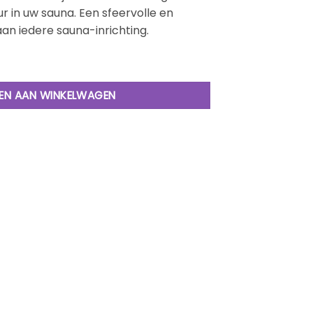
 in uw sauna. Een sfeervolle en
n iedere sauna-inrichting.
ter Halfrond Cederhout aantal
EN AAN WINKELWAGEN