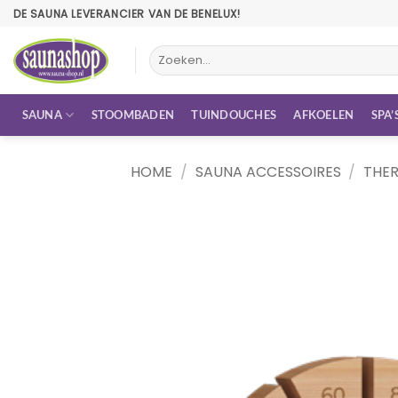
Ga
DE SAUNA LEVERANCIER VAN DE BENELUX!
naar
inhoud
Zoeken
naar:
SAUNA
STOOMBADEN
TUINDOUCHES
AFKOELEN
SPA’
HOME
/
SAUNA ACCESSOIRES
/
THE