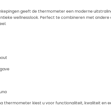
inkepingen geeft de thermometer een moderne uitstraling, 
tieke wellnesslook. Perfect te combineren met andere acc
eel.
hout
rgave
auna
 thermometer kiest u voor functionaliteit, kwaliteit en e