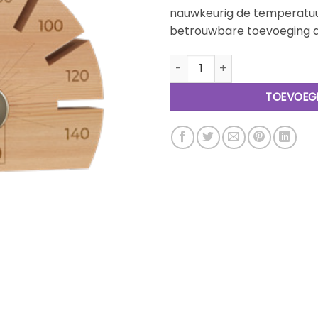
nauwkeurig de temperatuur
betrouwbare toevoeging aa
Sawo Loisto Sauna Thermome
TOEVOEG