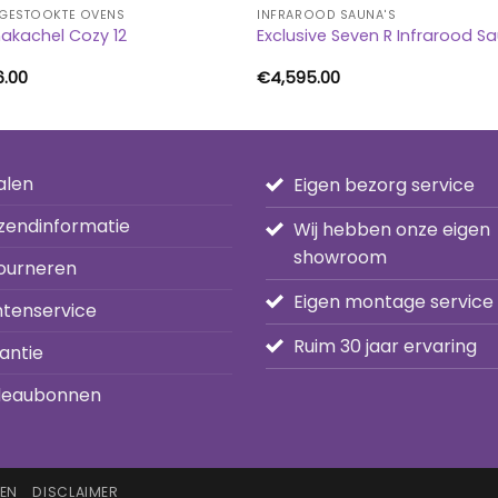
GESTOOKTE OVENS
INFRAROOD SAUNA'S
akachel Cozy 12
Exclusive Seven R Infrarood S
6.00
€
4,595.00
alen
Eigen bezorg service
zendinformatie
Wij hebben onze eigen
showroom
ourneren
Eigen montage service
ntenservice
Ruim 30 jaar ervaring
antie
eaubonnen
EN
DISCLAIMER