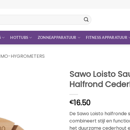
S
HOTTUBS
ZONNEAPPARATUUR
FITNESS APPARATUUR
RMO-HYGROMETERS
Sawo Loisto S
Halfrond Cede
16.50
€
De Sawo Loisto halfronde
combineert stijl en functio
het duurzame cederhout en