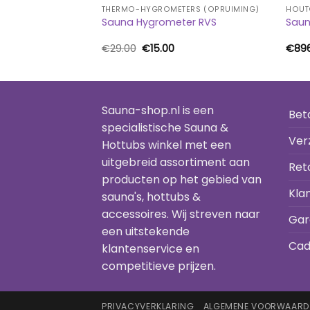
OPRUIMING)
THERMO-HYGROMETERS (OPRUIMING)
HOUT
champagne/goud
Sauna Hygrometer RVS
Saun
aghendel
kelijke
uidige
Oorspronkelijke
Huidige
€
29.00
€
15.00
€
89
rijs
prijs
prijs
:
was:
is:
29.95.
€29.00.
€15.00.
Sauna-shop.nl is een
Bet
specialistische Sauna &
Ver
Hottubs winkel met een
uitgebreid assortiment aan
Ret
producten op het gebied van
Kla
sauna's, hottubs &
accessoires. Wij streven naar
Gar
een uitstekende
Cad
klantenservice en
competitieve prijzen.
PRIVACYVERKLARING
ALGEMENE VOORWAARD