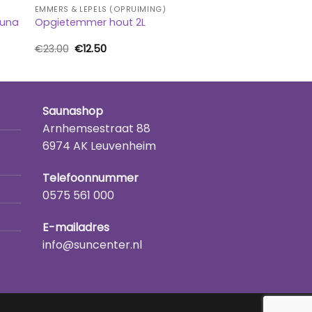
EMMERS & LEPELS (OPRUIMING)
auna
Opgietemmer hout 2L
Oorspronkelijke
Huidige
€
23.00
€
12.50
prijs
prijs
was:
is:
€23.00.
€12.50.
Saunashop
Arnhemsestraat 88
6974 AK Leuvenheim
Telefoonnummer
0575 561 000
E-mailadres
info@suncenter.nl