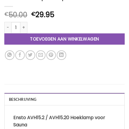
Oorspronkelijke
Huidige
50.00
29.95
€
€
prijs
prijs
Sauna Lampenkap aantal
was:
is:
€50.00.
€29.95.
TOEVOEGEN AAN WINKELWAGEN
BESCHRIJVING
Ensto AVH15.2 / AVH15.20 Hoeklamp voor
Sauna