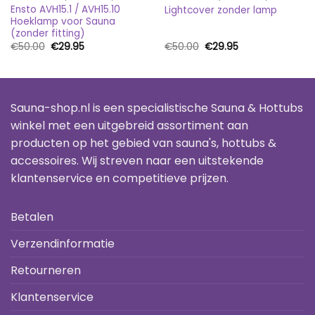
Ensto AVH15.1 / AVH15.10
Lightcover zonder lamp
Hoeklamp voor Sauna
(zonder fitting)
Oorspronkelijke
Huidige
Oorspronkelijke
Huidige
€
50.00
€
29.95
€
50.00
€
29.95
prijs
prijs
prijs
prijs
was:
is:
was:
is:
€50.00.
€29.95.
€50.00.
€29.95.
Sauna-shop.nl is een specialistische Sauna & Hottubs
winkel met een uitgebreid assortiment aan
producten op het gebied van sauna's, hottubs &
accessoires. Wij streven naar een uitstekende
klantenservice en competitieve prijzen.
Betalen
Verzendinformatie
Retourneren
Klantenservice