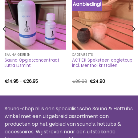
Aanbieding!
SAUNA GEUREN
CADEAUSETS
Sauna Opgietconcentraat
ACTIE!! Speksteen opgietcup
Lutra IJsmint
incl. Menthol kristallen
Prijsklasse:
Oorspronkelijke
Huidige
€
14.95
-
€
26.95
€
26.90
€
24.90
€14.95
prijs
prijs
tot
was:
is:
€26.95
€26.90.
€24.90.
Sauna-shop.nl is een specialistische Sauna & Hottubs
winkel met een uitgebreid assortiment aan
producten op het gebied van sauna's, hottubs &
accessoires. Wij streven naar een uitstekende