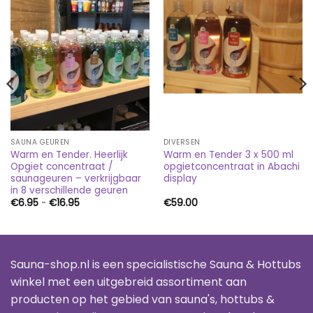
SAUNA GEUREN
DIVERSEN
Warm en Tender. Heerlijk
Warm en Tender 3 x 500 ml
Opgiet concentraat /
opgietconcentraat in Abachi
saunageuren – verkrijgbaar
display
in 8 verschillende geuren
Prijsklasse:
€
6.95
-
€
16.95
€
59.00
€6.95
tot
€16.95
Sauna-shop.nl is een specialistische Sauna & Hottubs
winkel met een uitgebreid assortiment aan
producten op het gebied van sauna's, hottubs &