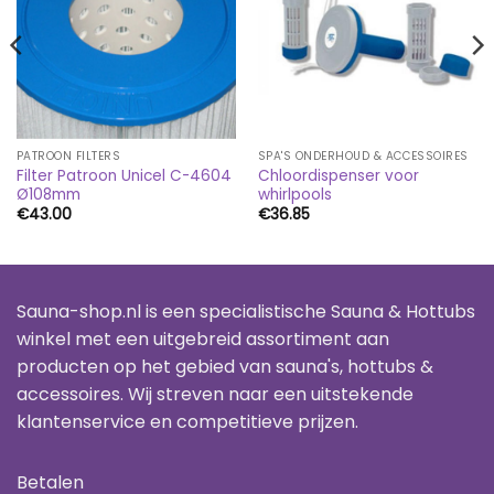
PATROON FILTERS
SPA'S ONDERHOUD & ACCESSOIRES
Filter Patroon Unicel C-4604
Chloordispenser voor
Ø108mm
whirlpools
€
43.00
€
36.85
Sauna-shop.nl is een specialistische Sauna & Hottubs
winkel met een uitgebreid assortiment aan
producten op het gebied van sauna's, hottubs &
accessoires. Wij streven naar een uitstekende
klantenservice en competitieve prijzen.
Betalen