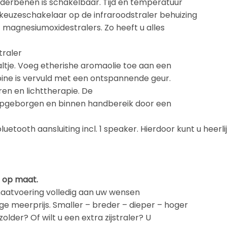
nderbenen is schakelbaar. Tijd en temperatuur
e keuzeschakelaar op de infraroodstraler behuizing
 magnesiumoxidestralers. Zo heeft u alles
traler
tje. Voeg etherishe aromaolie toe aan een
ne is vervuld met een ontspannende geur.
ren en lichttherapie. De
s opgeborgen en binnen handbereik door een
uetooth aansluiting incl. 1 speaker. Hierdoor kunt u heerl
e op maat.
maatvoering volledig aan uw wensen
e meerprijs. Smaller – breder – dieper – hoger
older? Of wilt u een extra zijstraler? U