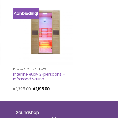
Aanbieding!
INFRAROOD SAUNA'S
Interline Ruby 2-persoons –
Infrarood Sauna
Oorspronkelijke
Huidige
€
1,395.00
€
1,195.00
prijs
prijs
was:
is:
€1,395.00.
€1,195.00.
Saunashop