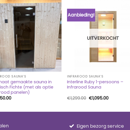
Aanbieding!
UITVERKOCHT
AROOD SAUNA'S
INFRAROOD SAUNA'S
aat gemaakte sauna in
Interline Ruby 1-persoons –
isch Fichte (met als optie
Infrarood Sauna
arood panelen)
Oorspronkelijke
Huidige
450.00
€
1,299.00
€
1,095.00
prijs
prijs
was:
is:
€1,299.00.
€1,095.00.
alen
Eigen bezorg service