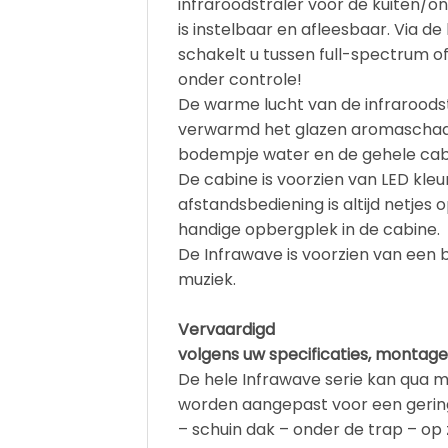
infraroodstraler voor de kuiten/o
is instelbaar en afleesbaar. Via d
schakelt u tussen full-spectrum of
onder controle!
De warme lucht van de infraroods
verwarmd het glazen aromaschaal
bodempje water en de gehele cabi
De cabine is voorzien van LED kleu
afstandsbediening is altijd netje
handige opbergplek in de cabine.
De Infrawave is voorzien van een bl
muziek.
Vervaardigd
volgens uw specificaties, montag
De hele Infrawave serie kan qua 
worden aangepast voor een gering
– schuin dak – onder de trap – op z