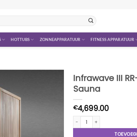
S
HOTTUBS
ZONNEAPPARATUUR
FITNESS APPARATUUR
Infrawave III RR
Sauna
4,699.00
€
Infrawave III RR-130 - Infrar
TOEVOEG