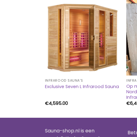
S
INFRAROOD SAUNA'S
INFR
Op m
 Infrarood Sauna
Exclusive Seven L Infrarood Sauna
Nord
Infr
Prijsklasse:
50.00
€
4,595.00
€
6,
€1,795.00
tot
€2,650.00
Sauna-shop.nl is een
Bet