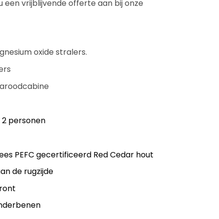
 een vrijblijvende offerte aan bij onze
nesium oxide stralers.
ers
raroodcabine
 2 personen
dees PEFC gecertificeerd Red Cedar hout
an de rugzijde
ront
onderbenen