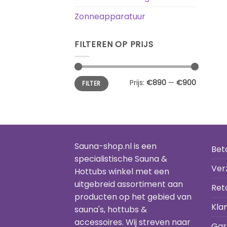
Zonneapparatuur
FILTEREN OP PRIJS
Min.
Max.
Prijs:
€890
—
€900
FILTER
prijs
prijs
Sauna-shop.nl is een
Bet
specialistische Sauna &
Ver
Hottubs winkel met een
uitgebreid assortiment aan
Ret
producten op het gebied van
Kla
sauna's, hottubs &
accessoires. Wij streven naar
Gar