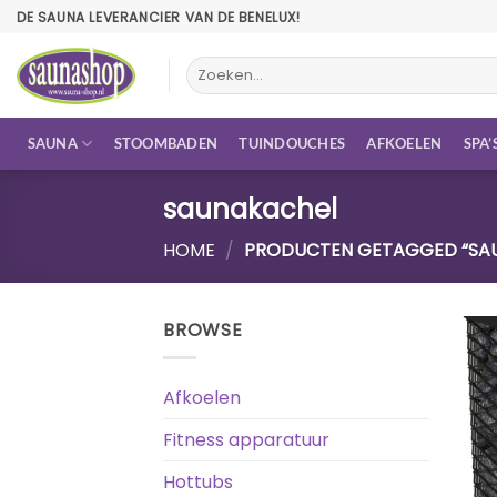
Ga
DE SAUNA LEVERANCIER VAN DE BENELUX!
naar
inhoud
Zoeken
naar:
SAUNA
STOOMBADEN
TUINDOUCHES
AFKOELEN
SPA’
saunakachel
HOME
/
PRODUCTEN GETAGGED “SA
BROWSE
Afkoelen
Fitness apparatuur
Hottubs