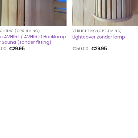
ICHTING (OPRUIMING)
VERLICHTING (OPRUIMING)
o AVH15.1 / AVH15.10 Hoeklamp
Lightcover zonder lamp
 Sauna (zonder fitting)
Oorspronkelijke
Huidige
Oorspronkelijke
Huidige
.00
€
29.95
€
50.00
€
29.95
prijs
prijs
prijs
prijs
was:
is:
was:
is:
€50.00.
€29.95.
€50.00.
€29.95.