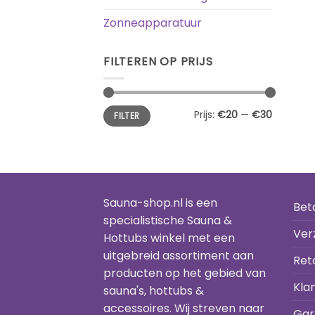
Zonneapparatuur
FILTEREN OP PRIJS
Min.
Max.
Prijs:
€20
—
€30
FILTER
prijs
prijs
Sauna-shop.nl is een
Bet
specialistische Sauna &
Ver
Hottubs winkel met een
uitgebreid assortiment aan
Ret
producten op het gebied van
Kla
sauna's, hottubs &
accessoires. Wij streven naar
Gar