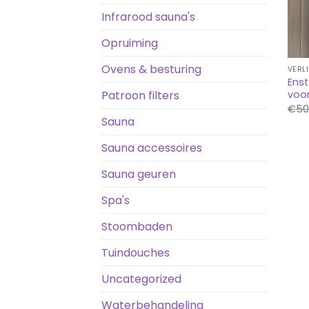
Infrarood sauna's
Opruiming
Ovens & besturing
VERL
Enst
Patroon filters
voor
€
50
Sauna
Sauna accessoires
Sauna geuren
Spa's
Stoombaden
Tuindouches
Uncategorized
Waterbehandeling