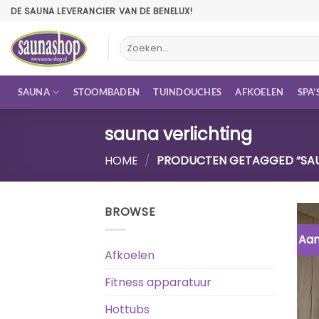
Ga
DE SAUNA LEVERANCIER VAN DE BENELUX!
naar
inhoud
Zoeken
naar:
SAUNA
STOOMBADEN
TUINDOUCHES
AFKOELEN
SPA’
sauna verlichting
HOME
/
PRODUCTEN GETAGGED “SAU
BROWSE
Aan
Afkoelen
Fitness apparatuur
Hottubs