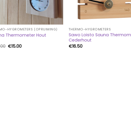
MO-HYGROMETERS (OPRUIMING)
THERMO-HYGROMETERS
Sawo Loisto Sauna Thermom
na Thermometer Hout
Cederhout
Oorspronkelijke
Huidige
.00
€
15.00
€
16.50
prijs
prijs
was:
is:
€29.00.
€15.00.