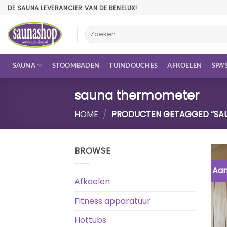
Ga
DE SAUNA LEVERANCIER VAN DE BENELUX!
naar
inhoud
Zoeken
naar:
SAUNA
STOOMBADEN
TUINDOUCHES
AFKOELEN
SPA’
sauna thermometer
HOME
/
PRODUCTEN GETAGGED “SA
BROWSE
Aan
Afkoelen
Fitness apparatuur
Hottubs