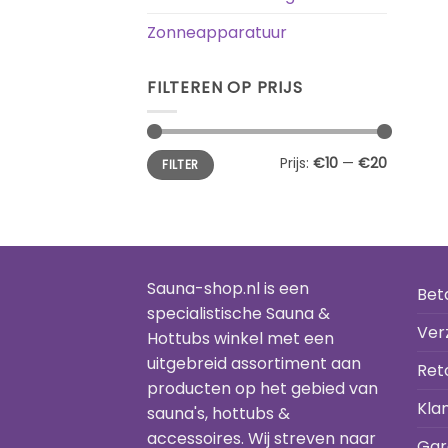
Zonneapparatuur
FILTEREN OP PRIJS
Min.
Max.
Prijs:
€10
—
€20
FILTER
prijs
prijs
Sauna-shop.nl is een
Bet
specialistische Sauna &
Ver
Hottubs winkel met een
uitgebreid assortiment aan
Ret
producten op het gebied van
Kla
sauna's, hottubs &
accessoires. Wij streven naar
Gar