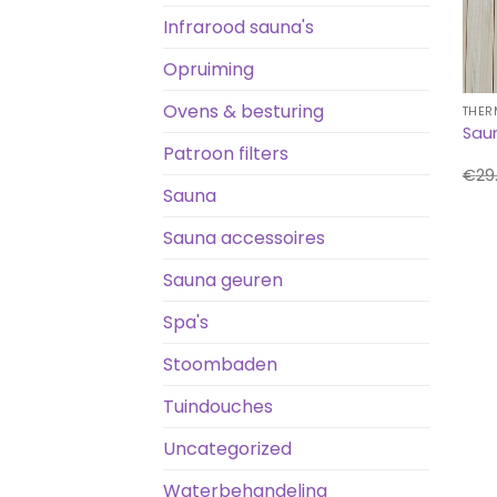
Infrarood sauna's
Opruiming
Ovens & besturing
THER
Sau
Patroon filters
€
29
Sauna
Sauna accessoires
Sauna geuren
Spa's
Stoombaden
Tuindouches
Uncategorized
Waterbehandeling