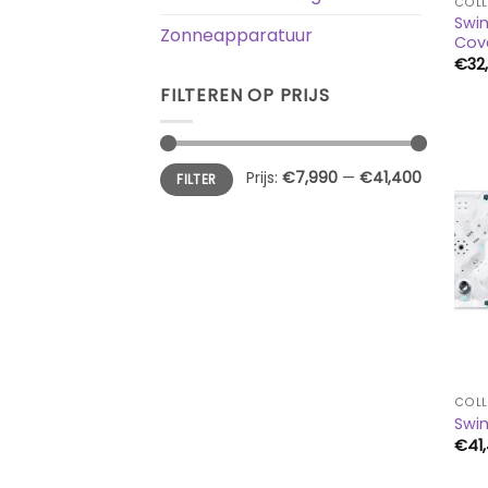
COLL
Swi
Zonneapparatuur
Cov
€
32
FILTEREN OP PRIJS
Min.
Max.
Prijs:
€7,990
—
€41,400
FILTER
prijs
prijs
COLL
Swim
€
41