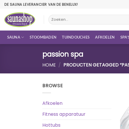
Ga
DE SAUNA LEVERANCIER VAN DE BENELUX!
naar
inhoud
Zoeken
naar:
SAUNA
STOOMBADEN
TUINDOUCHES
AFKOELEN
SPA’
passion spa
HOME
/
PRODUCTEN GETAGGED “PAS
BROWSE
Afkoelen
Fitness apparatuur
Hottubs