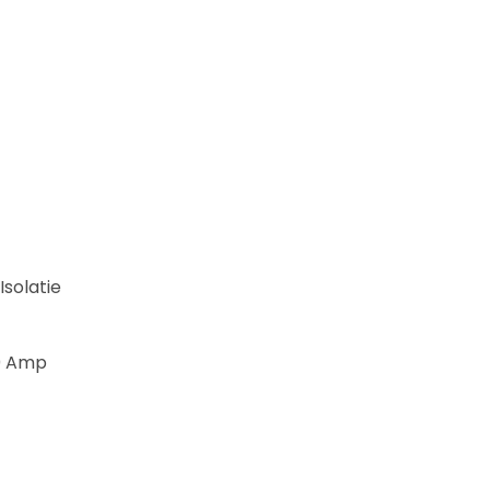
solatie
20 Amp