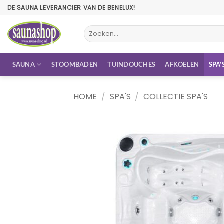
Ga
DE SAUNA LEVERANCIER VAN DE BENELUX!
naar
inhoud
Zoeken
naar:
SAUNA
STOOMBADEN
TUINDOUCHES
AFKOELEN
SPA’
HOME
/
SPA'S
/
COLLECTIE SPA'S