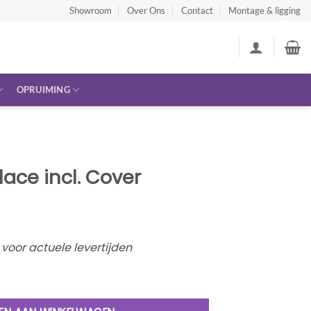
Showroom
Over Ons
Contact
Montage & ligging
OPRUIMING
ace incl. Cover
oor actuele levertijden
er aantal