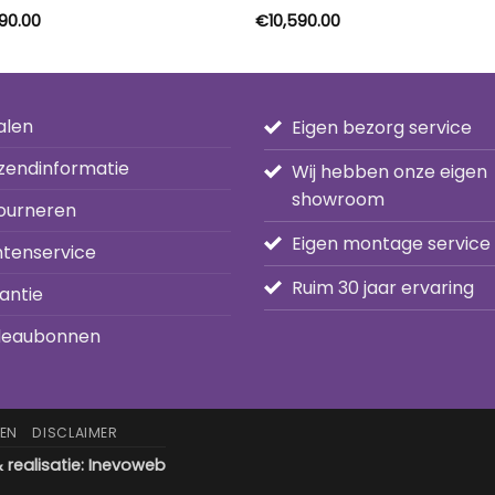
90.00
€
10,590.00
alen
Eigen bezorg service
zendinformatie
Wij hebben onze eigen
showroom
ourneren
Eigen montage service
ntenservice
Ruim 30 jaar ervaring
antie
eaubonnen
EN
DISCLAIMER
realisatie:
Inevoweb