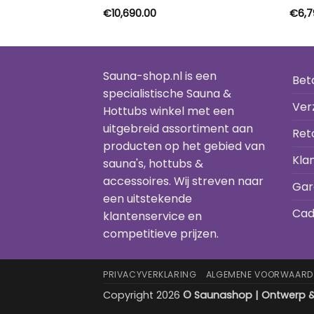
€
10,690.00
€
6,7
Sauna-shop.nl is een
Bet
specialistische Sauna &
Ver
Hottubs winkel met een
uitgebreid assortiment aan
Ret
producten op het gebied van
Kla
sauna's, hottubs &
accessoires. Wij streven naar
Gar
een uitstekende
Cad
klantenservice en
competitieve prijzen.
PRIVACYVERKLARING
ALGEMENE VOORWAARD
Copyright 2026
© Saunashop | Ontwerp & 