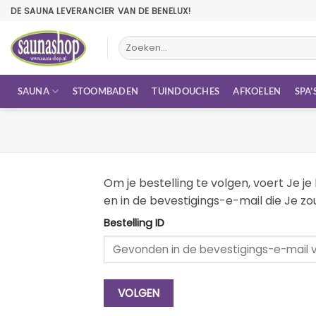
Ga
DE SAUNA LEVERANCIER VAN DE BENELUX!
naar
inhoud
Zoeken
naar:
SAUNA
STOOMBADEN
TUINDOUCHES
AFKOELEN
SPA’
Om je bestelling te volgen, voert Je j
en in de bevestigings-e-mail die Je 
Bestelling ID
VOLGEN