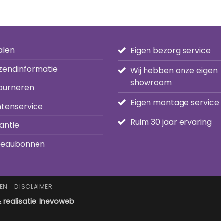
alen
Eigen bezorg service
zendinformatie
Wij hebben onze eigen
showroom
ourneren
Eigen montage service
ntenservice
Ruim 30 jaar ervaring
antie
eaubonnen
EN
DISCLAIMER
realisatie:
Inevoweb