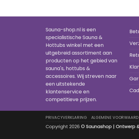
Sauna-shop.nl is een
Bet
specialistische Sauna &
Ver
Hottubs winkel met een
uitgebreid assortiment aan
Ret
producten op het gebied van
Kla
sauna's, hottubs &
accessoires. Wij streven naar
Gar
een uitstekende
Cad
klantenservice en
competitieve prijzen.
PRIVACYVERKLARING
ALGEMENE VOORWAARD
Copyright 2026
© Saunashop | Ontwerp & 