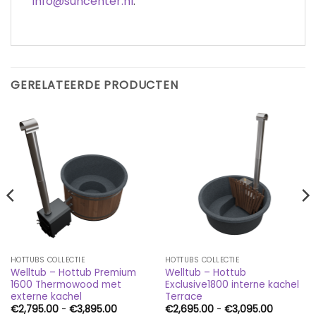
info@suncenter.nl
.
GERELATEERDE PRODUCTEN
HOTTUBS COLLECTIE
HOTTUBS COLLECTIE
Welltub – Hottub Premium
Welltub – Hottub
1600 Thermowood met
Exclusive1800 interne kachel
externe kachel
Terrace
se:
Prijsklasse:
Prijsklass
€
2,795.00
-
€
3,895.00
€
2,695.00
-
€
3,095.00