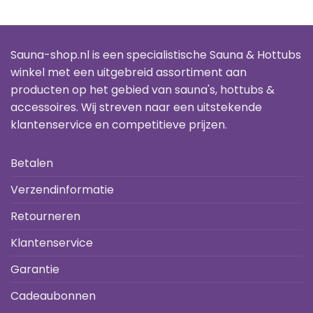
00
€2,795.00
€2,695.0
tot
tot
00
€3,895.00
€3,095.0
Sauna-shop.nl is een specialistische Sauna & Hottubs
winkel met een uitgebreid assortiment aan
producten op het gebied van sauna's, hottubs &
accessoires. Wij streven naar een uitstekende
klantenservice en competitieve prijzen.
Betalen
Verzendinformatie
Retourneren
Klantenservice
Garantie
Cadeaubonnen