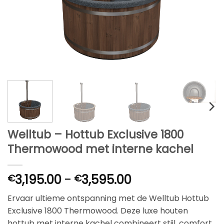
Welltub – Hottub Exclusive 1800
Thermowood met interne kachel
Prijsklasse:
3,195.00
-
3,595.00
€
€
€3,195.00
Ervaar ultieme ontspanning met de Welltub Hottub
tot
Exclusive 1800 Thermowood. Deze luxe houten
€3,595.00
hottub met interne kachel combineert stijl, comfort