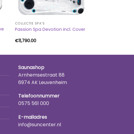
COLLECTIE SPA'S
ve
Passion Spa Devotion incl. Cover
€
11,790.00
Saunashop
Arnhemsestraat 88
6974 AK Leuvenheim
Telefoonnummer
0575 561 000
E-mailadres
info@suncenter.nl