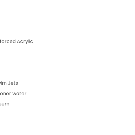
nforced Acrylic
wim Jets
honer water
teem