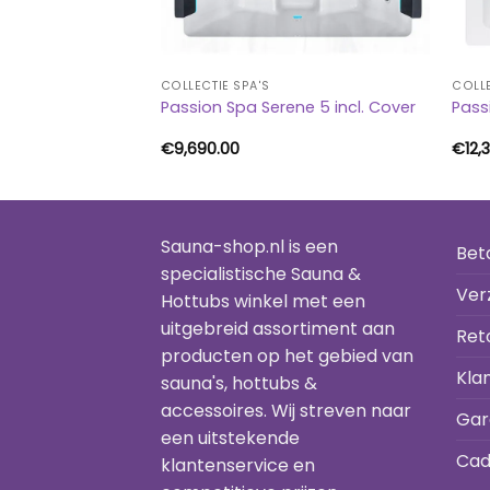
COLLECTIE SPA'S
COLLE
y incl. Cover!!!
Passion Spa Serene 5 incl. Cover
Pass
€
9,690.00
€
12,
Sauna-shop.nl is een
Bet
specialistische Sauna &
Ver
Hottubs winkel met een
uitgebreid assortiment aan
Ret
producten op het gebied van
Kla
sauna's, hottubs &
accessoires. Wij streven naar
Gar
een uitstekende
Cad
klantenservice en