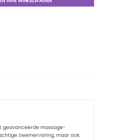
EN AAN WINKELWAGEN
est geavanceerde massage-
krachtige zwemervaring, maar ook