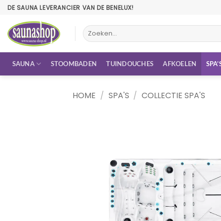
Ga
DE SAUNA LEVERANCIER VAN DE BENELUX!
naar
inhoud
Zoeken
naar:
SAUNA
STOOMBADEN
TUINDOUCHES
AFKOELEN
SPA’
HOME
/
SPA'S
/
COLLECTIE SPA'S