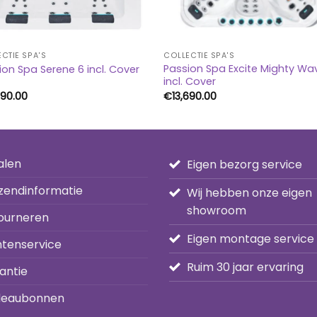
CTIE SPA'S
COLLECTIE SPA'S
Passion Spa Excite Mighty Wa
ion Spa Serene 6 incl. Cover
incl. Cover
390.00
€
13,690.00
alen
Eigen bezorg service
zendinformatie
Wij hebben onze eigen
showroom
ourneren
Eigen montage service
ntenservice
Ruim 30 jaar ervaring
antie
eaubonnen