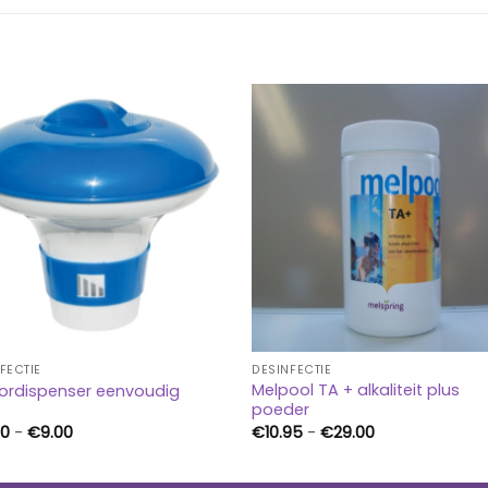
FECTIE
DESINFECTIE
Melpool TA + alkaliteit plus
ordispenser eenvoudig
poeder
Prijsklasse:
Prijsklasse:
50
-
€
9.00
€
10.95
-
€
29.00
€5.50
€10.95
tot
tot
€9.00
€29.00