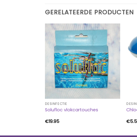
GERELATEERDE PRODUCTEN
DESINFECTIE
DESIN
orstabilisator
Solufloc vlokcartouches
Chlo
Prijsklasse:
€
19.95
€
5.
€17.85
tot
€64.50