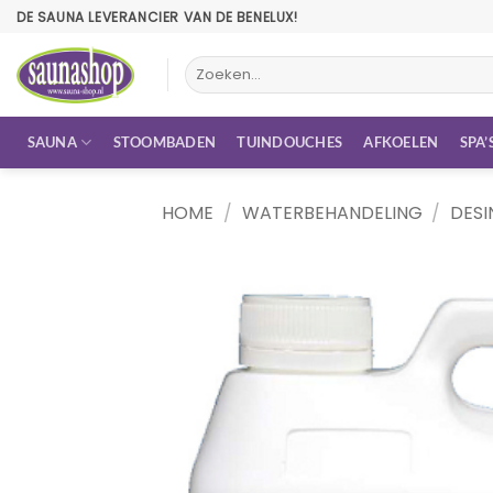
Ga
DE SAUNA LEVERANCIER VAN DE BENELUX!
naar
inhoud
Zoeken
naar:
SAUNA
STOOMBADEN
TUINDOUCHES
AFKOELEN
SPA’
HOME
/
WATERBEHANDELING
/
DESI