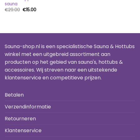
sauna
Oorspronkelijke
Huidige
€
29.00
€
15.00
prijs
prijs
was:
is:
€29.00.
€15.00.
Sauna-shop.nl is een specialistische Sauna & Hottubs
winkel met een uitgebreid assortiment aan
producten op het gebied van sauna's, hottubs &
accessoires. Wij streven naar een uitstekende
klantenservice en competitieve prijzen.
Betalen
Verzendinformatie
Retourneren
Klantenservice