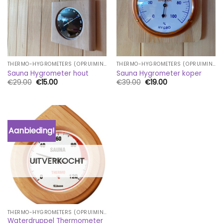
THERMO-HYGROMETERS (OPRUIMING)
THERMO-HYGROMETERS (OPRUIMING)
Sauna Hygrometer hout
Sauna Hygrometer koper
Oorspronkelijke
Huidige
Oorspronkelijke
Huidige
€
29.00
€
15.00
€
39.00
€
19.00
prijs
prijs
prijs
prijs
was:
is:
was:
is:
€29.00.
€15.00.
€39.00.
€19.00.
Aanbieding!
UITVERKOCHT
THERMO-HYGROMETERS (OPRUIMING)
Waterdruppel Thermometer