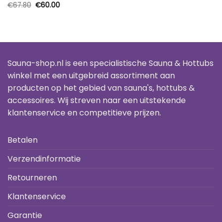
Oorspronkelijke
Huidige
€
67.80
€
60.00
prijs
prijs
was:
is:
€67.80.
€60.00.
Sauna-shop.nl is een specialistische Sauna & Hottubs
winkel met een uitgebreid assortiment aan
producten op het gebied van sauna's, hottubs &
accessoires. Wij streven naar een uitstekende
klantenservice en competitieve prijzen.
Betalen
Verzendinformatie
Retourneren
Klantenservice
Garantie