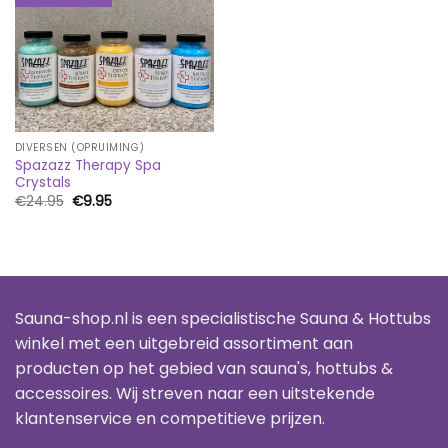
DIVERSEN (OPRUIMING)
Spazazz Therapy Spa
Crystals
Oorspronkelijke
Huidige
€
24.95
€
9.95
prijs
prijs
was:
is:
€24.95.
€9.95.
Sauna-shop.nl is een specialistische Sauna & Hottubs
winkel met een uitgebreid assortiment aan
producten op het gebied van sauna's, hottubs &
accessoires. Wij streven naar een uitstekende
klantenservice en competitieve prijzen.