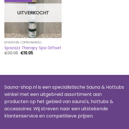
UITVERKOCHT
DIVERSEN (OPRUIMING)
Spazazz Therapy Spa Giftset
Oorspronkelijke
Huidige
€
39.95
€
19.95
prijs
prijs
was:
is:
€39.95.
€19.95.
Sauna-shop.nl is een specialistische Sauna & Hottubs
winkel met een uitgebreid assortiment aan
producten op het gebied van sauna's, hottubs &
accessoires. Wij streven naar een uitstekende
klantenservice en competitieve prijzen.