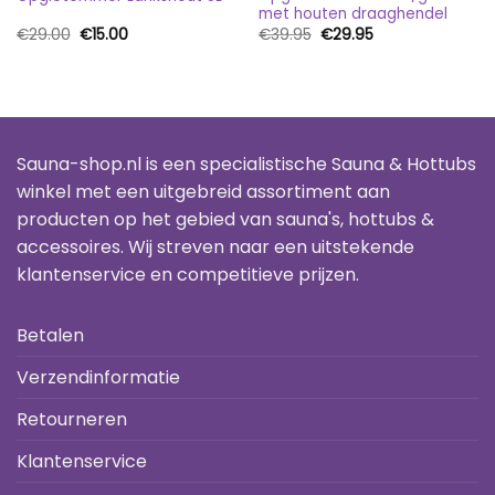
met houten draaghendel
Oorspronkelijke
Huidige
Oorspronkelijke
Huidige
€
29.00
€
15.00
€
39.95
€
29.95
prijs
prijs
prijs
prijs
was:
is:
was:
is:
€29.00.
€15.00.
€39.95.
€29.95.
Sauna-shop.nl is een specialistische Sauna & Hottubs
winkel met een uitgebreid assortiment aan
producten op het gebied van sauna's, hottubs &
accessoires. Wij streven naar een uitstekende
klantenservice en competitieve prijzen.
Betalen
Verzendinformatie
Retourneren
Klantenservice