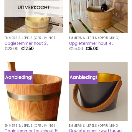
UITVERKOCHT
EMMERS & LEPELS (OPRUIMING)
EMMERS & LEPELS (OPRUIMING)
Opgietemmer hout 2L
Opgietemmer hout 4L
Oorspronkelijke
Huidige
Oorspronkelijke
Huidige
€
23.00
€
12.50
€
25.00
€
15.00
prijs
prijs
prijs
prijs
was:
is:
was:
is:
€23.00.
€12.50.
€25.00.
€15.00.
Aanbieding!
Aanbieding!
EMMERS & LEPELS (OPRUIMING)
EMMERS & LEPELS (OPRUIMING)
Opgietemmer zwart/goud
Opgietemmer Larikshout 5L