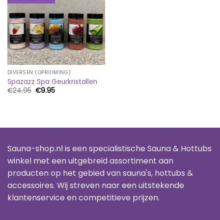
DIVERSEN (OPRUIMING)
Spazazz Spa Geurkristallen
Oorspronkelijke
Huidige
€
24.95
€
9.95
prijs
prijs
was:
is:
€24.95.
€9.95.
Sauna-shop.nl is een specialistische Sauna & Hottubs
winkel met een uitgebreid assortiment aan
producten op het gebied van sauna's, hottubs &
accessoires. Wij streven naar een uitstekende
klantenservice en competitieve prijzen.