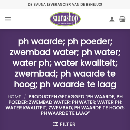
Ga
DE SAUNA LEVERANCIER VAN DE BENELUX!
naar
inhoud
ph waarde; ph poeder;
zwembad water; ph water;
water ph; water kwaliteit;
zwembad; ph waarde te
hoog; ph waarde te laag
HOME
/
PRODUCTEN GETAGGED “PH WAARDE; PH
POEDER; ZWEMBAD WATER; PH WATER; WATER PH;
WATER KWALITEIT; ZWEMBAD; PH WAARDE TE HOOG;
PH WAARDE TE LAAG”
FILTER