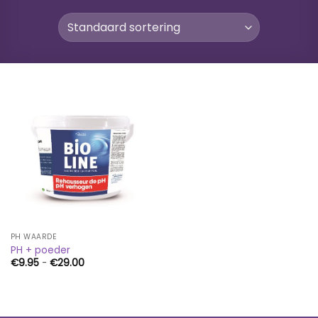
PH WAARDE
PH + poeder
Prijsklasse:
€
9.95
-
€
29.00
€9.95
tot
€29.00