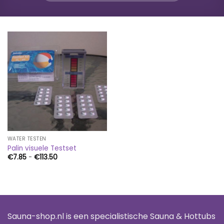
WATER TESTEN
Palin visuele Testset
Prijsklasse:
€
7.85
-
€
113.50
€7.85
tot
€113.50
Sauna-shop.nl is een specialistische Sauna & Hottubs