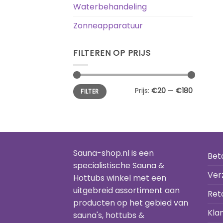
Waterbehandeling
Zonneapparatuur
FILTEREN OP PRIJS
Min.
Max.
Prijs:
€20
—
€180
FILTER
prijs
prijs
Sauna-shop.nl is een
Bet
specialistische Sauna &
Ver
Hottubs winkel met een
uitgebreid assortiment aan
Ret
producten op het gebied van
Kla
sauna's, hottubs &