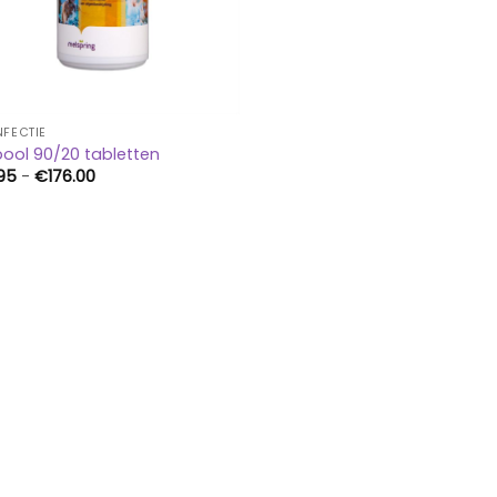
NFECTIE
ool 90/20 tabletten
Prijsklasse:
.95
-
€
176.00
€21.95
tot
€176.00