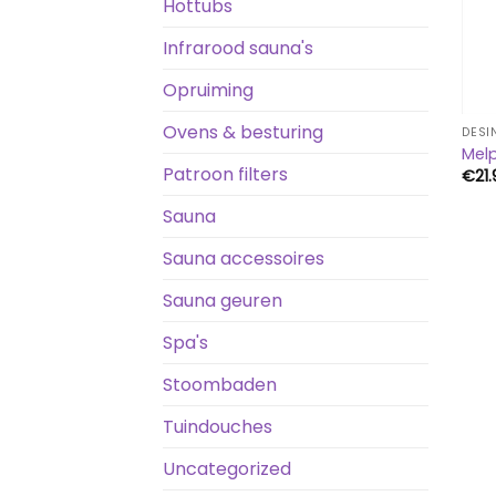
Hottubs
Infrarood sauna's
Opruiming
Ovens & besturing
DESI
Melp
Patroon filters
€
21
Sauna
Sauna accessoires
Sauna geuren
Spa's
Stoombaden
Tuindouches
Uncategorized