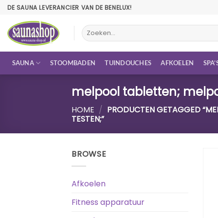
Ga
DE SAUNA LEVERANCIER VAN DE BENELUX!
naar
inhoud
Zoeken
naar:
SAUNA
STOOMBADEN
TUINDOUCHES
AFKOELEN
SPA’
melpool tabletten; melpoo
HOME
/
PRODUCTEN GETAGGED “MELP
TESTEN;”
BROWSE
Afkoelen
Fitness apparatuur