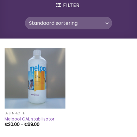
FILTER
DESINFECTIE
Melpool CAL stabilisator
Prijsklasse:
€
20.00
-
€
69.00
€20.00
tot
€69.00