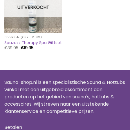
UITVERKOCHT
DIVERSEN (OPRUIMING)
Spazazz Therapy Spa Giftset
Oorspronkelijke
Huidige
€
39.95
€
19.95
prijs
prijs
was:
is:
€39.95.
€19.95.
Sauna-shop.nl is een specialistische Sauna & Hottubs
winkel met een uitgebreid assortiment aan
producten op het gebied van sauna's, hottubs &
accessoires. Wij streven naar een uitstekende
klantenservice en competitieve prijzen.
Betalen