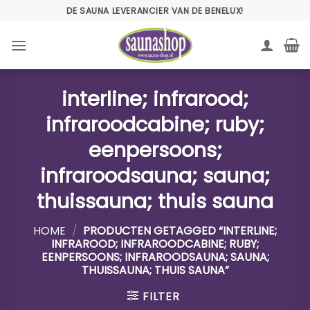
Ga
DE SAUNA LEVERANCIER VAN DE BENELUX!
naar
inhoud
interline; infrarood;
infraroodcabine; ruby;
eenpersoons;
infraroodsauna; sauna;
thuissauna; thuis sauna
HOME
/
PRODUCTEN GETAGGED “INTERLINE;
INFRAROOD; INFRAROODCABINE; RUBY;
EENPERSOONS; INFRAROODSAUNA; SAUNA;
THUISSAUNA; THUIS SAUNA”
FILTER