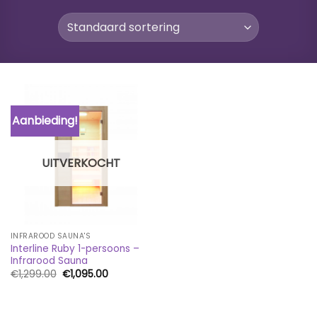
Aanbieding!
UITVERKOCHT
INFRAROOD SAUNA'S
Interline Ruby 1-persoons –
Infrarood Sauna
Oorspronkelijke
Huidige
€
1,299.00
€
1,095.00
prijs
prijs
was:
is:
€1,299.00.
€1,095.00.