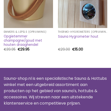
EMMERS & LEPELS (OPRUIMING)
THERMO-HYGROMETERS (OPRUIMING)
Opgietemmer
Sauna Hygrometer hout
champagne/goud met
houten draaghendel
Oorspronkelijke
Huidige
Oorspronkelijke
Huidige
€
39.95
€
29.95
€
29.00
€
15.00
prijs
prijs
prijs
prijs
was:
is:
was:
is:
€39.95.
€29.95.
€29.00.
€15.00.
Sauna-shop.nl is een specialistische Sauna & Hottubs
winkel met een uitgebreid assortiment aan
producten op het gebied van sauna's, hottubs &
accessoires. Wij streven naar een uitstekende
klantenservice en competitieve prijzen.