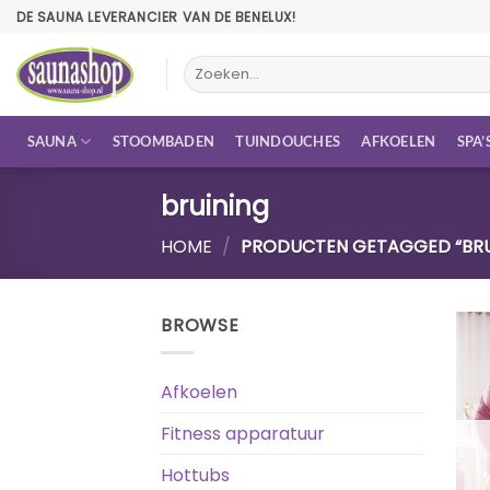
Ga
DE SAUNA LEVERANCIER VAN DE BENELUX!
naar
inhoud
Zoeken
naar:
SAUNA
STOOMBADEN
TUINDOUCHES
AFKOELEN
SPA’
bruining
HOME
/
PRODUCTEN GETAGGED “BRU
BROWSE
Afkoelen
Fitness apparatuur
Hottubs