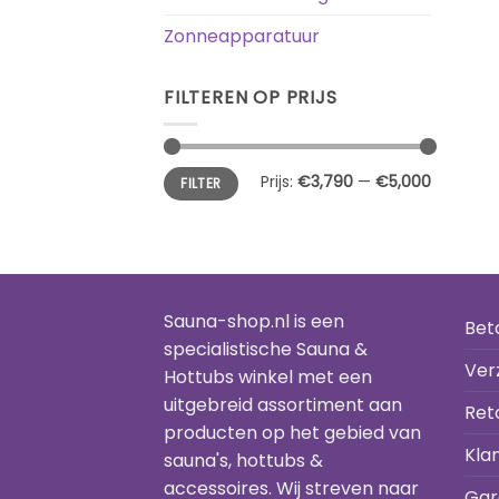
Zonneapparatuur
FILTEREN OP PRIJS
Min.
Max.
Prijs:
€3,790
—
€5,000
FILTER
prijs
prijs
Sauna-shop.nl is een
Bet
specialistische Sauna &
Ver
Hottubs winkel met een
uitgebreid assortiment aan
Ret
producten op het gebied van
Kla
sauna's, hottubs &
accessoires. Wij streven naar
Gar